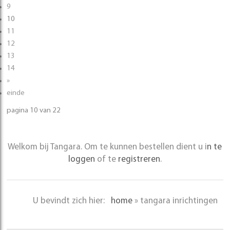
9
10
11
12
13
14
»
einde
pagina 10 van 22
Welkom bij Tangara. Om te kunnen bestellen dient u i
n te
loggen
of te
registreren
.
U bevindt zich hier:
home
»
tangara inrichtingen