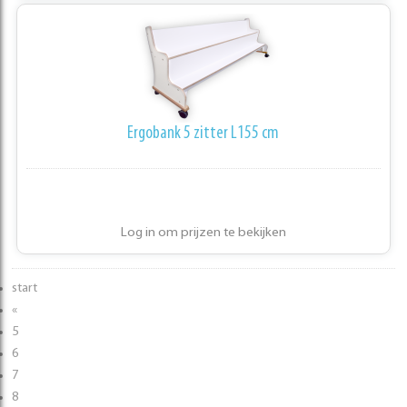
Ergobank 5 zitter L155 cm
Log in om prijzen te bekijken
start
«
5
6
7
8