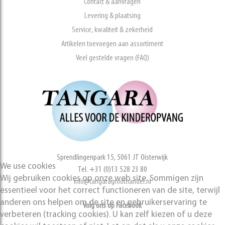
Contact & aanvragen
Levering & plaatsing
Service, kwaliteit & zekerheid
Artikelen toevoegen aan assortiment
Veel gestelde vragen (FAQ)
Sprendlingenpark 15, 5061 JT Oisterwijk
We use cookies
Tel. +31 (0)13 528 23 80
Wij gebruiken cookies op onze web site. Sommigen zijn
info@tangaragroothandel.nl
essentieel voor het correct functioneren van de site, terwijl
anderen ons helpen om de site en gebruikerservaring te
Volg ons op Facebook
verbeteren (tracking cookies). U kan zelf kiezen of u deze