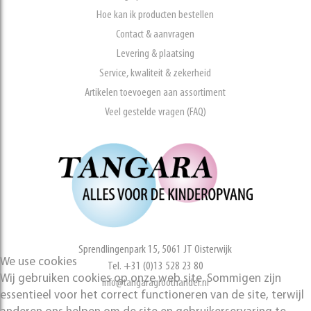
Hoe kan ik producten bestellen
Contact & aanvragen
Levering & plaatsing
Service, kwaliteit & zekerheid
Artikelen toevoegen aan assortiment
Veel gestelde vragen (FAQ)
Sprendlingenpark 15, 5061 JT Oisterwijk
We use cookies
Tel. +31 (0)13 528 23 80
Wij gebruiken cookies op onze web site. Sommigen zijn
info@tangaragroothandel.nl
essentieel voor het correct functioneren van de site, terwijl