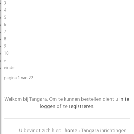
3
4
5
6
7
8
9
10
»
einde
pagina 1 van 22
Welkom bij Tangara. Om te kunnen bestellen dient u i
n te
loggen
of te
registreren
.
U bevindt zich hier:
home
»
Tangara inrichtingen