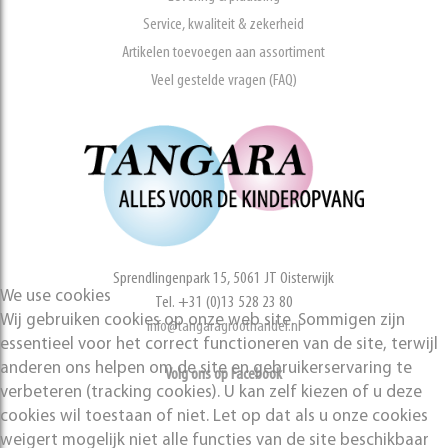
Service, kwaliteit & zekerheid
Artikelen toevoegen aan assortiment
Veel gestelde vragen (FAQ)
Sprendlingenpark 15, 5061 JT Oisterwijk
We use cookies
Tel. +31 (0)13 528 23 80
Wij gebruiken cookies op onze web site. Sommigen zijn
info@tangaragroothandel.nl
essentieel voor het correct functioneren van de site, terwijl
anderen ons helpen om de site en gebruikerservaring te
Volg ons op Facebook
verbeteren (tracking cookies). U kan zelf kiezen of u deze
cookies wil toestaan of niet. Let op dat als u onze cookies
weigert mogelijk niet alle functies van de site beschikbaar