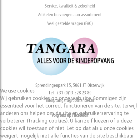
Service, kwaliteit & zekerheid
Artikelen toevoegen aan assortiment
Veel gestelde vragen (FAQ)
Sprendlingenpark 15, 5061 JT Oisterwijk
We use cookies
Tel. +31 (0)13 528 23 80
Wij gebruiken cookies op onze web site. Sommigen zijn
info@tangaragroothandel.nl
essentieel voor het correct functioneren van de site, terwijl
anderen ons helpen om de site en gebruikerservaring te
Volg ons op Facebook
verbeteren (tracking cookies). U kan zelf kiezen of u deze
cookies wil toestaan of niet. Let op dat als u onze cookies
weigert mogelijk niet alle functies van de site beschikbaar