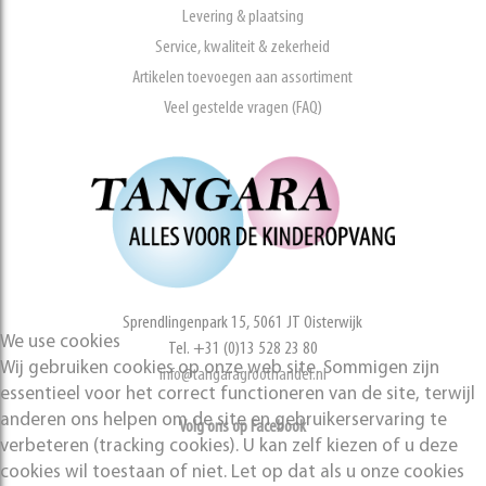
Levering & plaatsing
Service, kwaliteit & zekerheid
Artikelen toevoegen aan assortiment
Veel gestelde vragen (FAQ)
Sprendlingenpark 15, 5061 JT Oisterwijk
We use cookies
Tel. +31 (0)13 528 23 80
Wij gebruiken cookies op onze web site. Sommigen zijn
info@tangaragroothandel.nl
essentieel voor het correct functioneren van de site, terwijl
anderen ons helpen om de site en gebruikerservaring te
Volg ons op Facebook
verbeteren (tracking cookies). U kan zelf kiezen of u deze
cookies wil toestaan of niet. Let op dat als u onze cookies