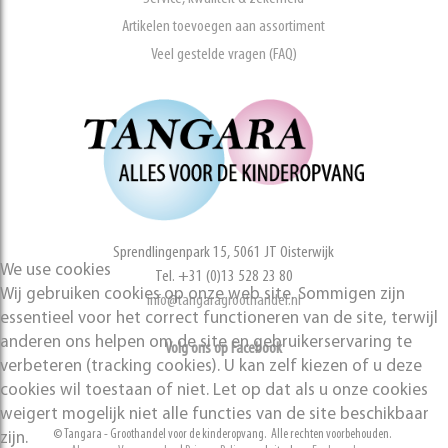
Artikelen toevoegen aan assortiment
Veel gestelde vragen (FAQ)
Sprendlingenpark 15, 5061 JT Oisterwijk
We use cookies
Tel. +31 (0)13 528 23 80
Wij gebruiken cookies op onze web site. Sommigen zijn
info@tangaragroothandel.nl
essentieel voor het correct functioneren van de site, terwijl
anderen ons helpen om de site en gebruikerservaring te
Volg ons op Facebook
verbeteren (tracking cookies). U kan zelf kiezen of u deze
cookies wil toestaan of niet. Let op dat als u onze cookies
weigert mogelijk niet alle functies van de site beschikbaar
© Tangara - Groothandel voor de kinderopvang. Alle rechten voorbehouden.
zijn.