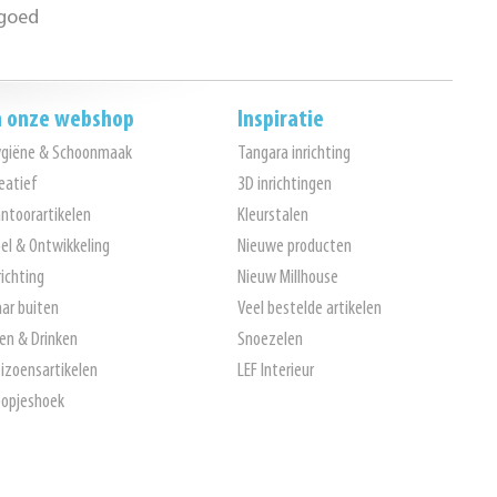
goed
n onze webshop
Inspiratie
ygiëne & Schoonmaak
Tangara inrichting
eatief
3D inrichtingen
ntoorartikelen
Kleurstalen
el & Ontwikkeling
Nieuwe producten
richting
Nieuw Millhouse
ar buiten
Veel bestelde artikelen
en & Drinken
Snoezelen
izoensartikelen
LEF Interieur
opjeshoek