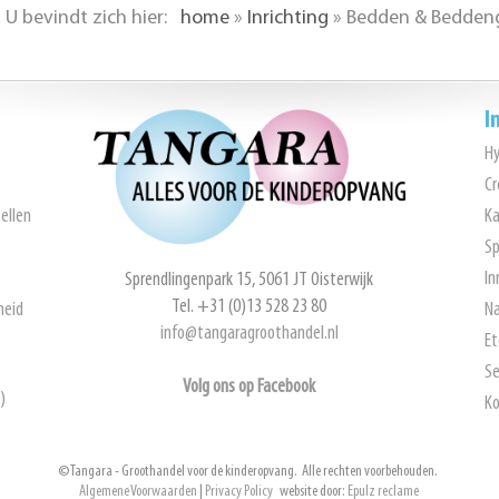
U bevindt zich hier:
home
»
Inrichting
»
Bedden & Bedden
I
H
Cr
ellen
Ka
Sp
In
Sprendlingenpark 15, 5061 JT Oisterwijk
Tel. +31 (0)13 528 23 80
heid
Na
info@tangaragroothandel.nl
Et
Se
Volg ons op Facebook
)
Ko
© Tangara - Groothandel voor de kinderopvang. Alle rechten voorbehouden.
Algemene Voorwaarden
|
Privacy Policy
website door:
Epulz reclame