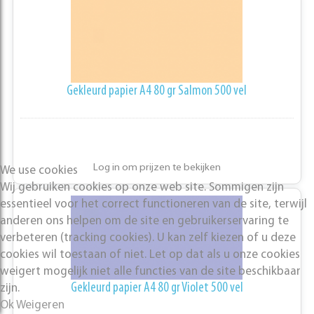
Gekleurd papier A4 80 gr Salmon 500 vel
Log in om prijzen te bekijken
We use cookies
Wij gebruiken cookies op onze web site. Sommigen zijn
essentieel voor het correct functioneren van de site, terwijl
anderen ons helpen om de site en gebruikerservaring te
verbeteren (tracking cookies). U kan zelf kiezen of u deze
cookies wil toestaan of niet. Let op dat als u onze cookies
weigert mogelijk niet alle functies van de site beschikbaar
Gekleurd papier A4 80 gr Violet 500 vel
zijn.
Ok
Weigeren