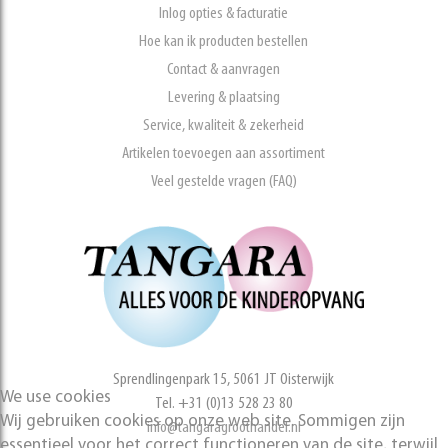
Inlog opties & facturatie
Hoe kan ik producten bestellen
Contact & aanvragen
Levering & plaatsing
Service, kwaliteit & zekerheid
Artikelen toevoegen aan assortiment
Veel gestelde vragen (FAQ)
Sprendlingenpark 15, 5061 JT Oisterwijk
We use cookies
Tel. +31 (0)13 528 23 80
Wij gebruiken cookies op onze web site. Sommigen zijn
info@tangaragroothandel.nl
essentieel voor het correct functioneren van de site, terwijl