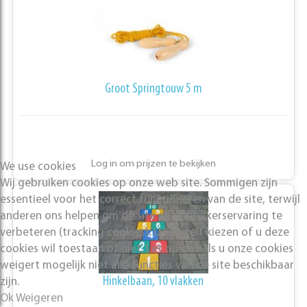
Groot Springtouw 5 m
Log in om prijzen te bekijken
We use cookies
Wij gebruiken cookies op onze web site. Sommigen zijn
essentieel voor het correct functioneren van de site, terwijl
anderen ons helpen om de site en gebruikerservaring te
verbeteren (tracking cookies). U kan zelf kiezen of u deze
cookies wil toestaan of niet. Let op dat als u onze cookies
weigert mogelijk niet alle functies van de site beschikbaar
Hinkelbaan, 10 vlakken
zijn.
Ok
Weigeren