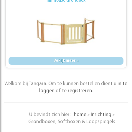
Millhouse Grondbox
Bekijk meer »
Welkom bij Tangara. Om te kunnen bestellen dient u i
n te
loggen
of te
registreren
.
U bevindt zich hier:
home
»
Inrichting
»
Grondboxen, Softboxen & Loopspiegels