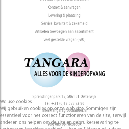
Contact & aanvragen
Levering & plaatsing
Service, kwaliteit & zekerheid
Artikelen toevoegen aan assortiment
Veel gestelde vragen (FAQ)
Sprendlingenpark 15, 5061 JT Oisterwijk
We use cookies
Tel. +31 (0)13 528 23 80
Wij gebruiken cookies op onze web site. Sommigen zijn
info@tangaragroothandel.nl
essentieel voor het correct functioneren van de site, terwijl
anderen ons helpen om de site en gebruikerservaring te
Volg ons op Facebook