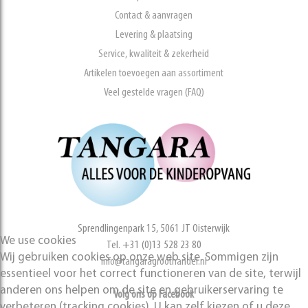
Contact & aanvragen
Levering & plaatsing
Service, kwaliteit & zekerheid
Artikelen toevoegen aan assortiment
Veel gestelde vragen (FAQ)
Sprendlingenpark 15, 5061 JT Oisterwijk
We use cookies
Tel. +31 (0)13 528 23 80
Wij gebruiken cookies op onze web site. Sommigen zijn
info@tangaragroothandel.nl
essentieel voor het correct functioneren van de site, terwijl
anderen ons helpen om de site en gebruikerservaring te
Volg ons op Facebook
verbeteren (tracking cookies). U kan zelf kiezen of u deze