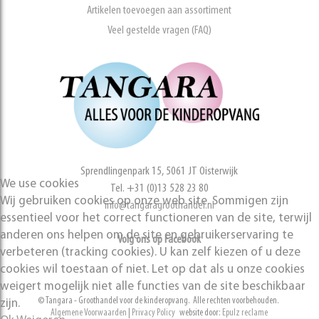
Artikelen toevoegen aan assortiment
Veel gestelde vragen (FAQ)
Sprendlingenpark 15, 5061 JT Oisterwijk
We use cookies
Tel. +31 (0)13 528 23 80
Wij gebruiken cookies op onze web site. Sommigen zijn
info@tangaragroothandel.nl
essentieel voor het correct functioneren van de site, terwijl
anderen ons helpen om de site en gebruikerservaring te
Volg ons op Facebook
verbeteren (tracking cookies). U kan zelf kiezen of u deze
cookies wil toestaan of niet. Let op dat als u onze cookies
weigert mogelijk niet alle functies van de site beschikbaar
© Tangara - Groothandel voor de kinderopvang. Alle rechten voorbehouden.
zijn.
Algemene Voorwaarden
|
Privacy Policy
website door:
Epulz reclame