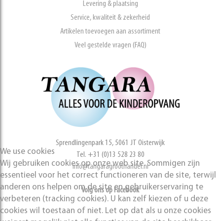
Levering & plaatsing
Service, kwaliteit & zekerheid
Artikelen toevoegen aan assortiment
Veel gestelde vragen (FAQ)
Sprendlingenpark 15, 5061 JT Oisterwijk
We use cookies
Tel. +31 (0)13 528 23 80
Wij gebruiken cookies op onze web site. Sommigen zijn
info@tangaragroothandel.nl
essentieel voor het correct functioneren van de site, terwijl
anderen ons helpen om de site en gebruikerservaring te
Volg ons op Facebook
verbeteren (tracking cookies). U kan zelf kiezen of u deze
cookies wil toestaan of niet. Let op dat als u onze cookies