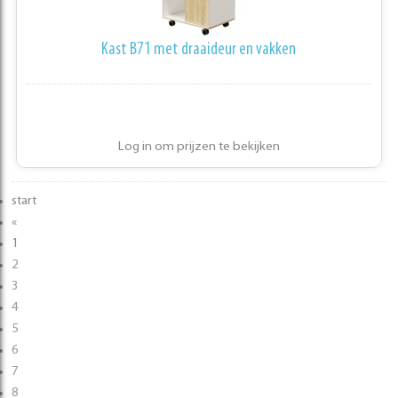
Kast B71 met draaideur en vakken
Log in om prijzen te bekijken
start
«
1
2
3
4
5
6
7
8