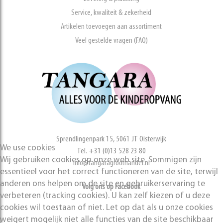
Service, kwaliteit & zekerheid
Artikelen toevoegen aan assortiment
Veel gestelde vragen (FAQ)
Sprendlingenpark 15, 5061 JT Oisterwijk
We use cookies
Tel. +31 (0)13 528 23 80
Wij gebruiken cookies op onze web site. Sommigen zijn
info@tangaragroothandel.nl
essentieel voor het correct functioneren van de site, terwijl
anderen ons helpen om de site en gebruikerservaring te
Volg ons op Facebook
verbeteren (tracking cookies). U kan zelf kiezen of u deze
cookies wil toestaan of niet. Let op dat als u onze cookies
weigert mogelijk niet alle functies van de site beschikbaar