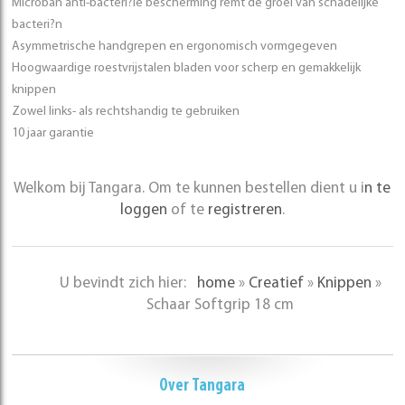
Microban anti-bacteri?le bescherming remt de groei van schadelijke
bacteri?n
Asymmetrische handgrepen en ergonomisch vormgegeven
Hoogwaardige roestvrijstalen bladen voor scherp en gemakkelijk
knippen
Zowel links- als rechtshandig te gebruiken
10 jaar garantie
Welkom bij Tangara. Om te kunnen bestellen dient u i
n te
loggen
of te
registreren
.
U bevindt zich hier:
home
»
Creatief
»
Knippen
»
Schaar Softgrip 18 cm
Over Tangara