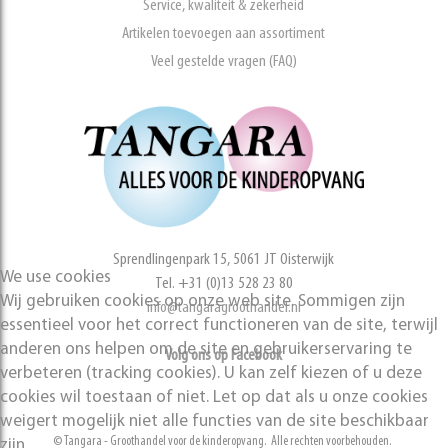
Service, kwaliteit & zekerheid
Artikelen toevoegen aan assortiment
Veel gestelde vragen (FAQ)
Sprendlingenpark 15, 5061 JT Oisterwijk
We use cookies
Tel. +31 (0)13 528 23 80
Wij gebruiken cookies op onze web site. Sommigen zijn
info@tangaragroothandel.nl
essentieel voor het correct functioneren van de site, terwijl
anderen ons helpen om de site en gebruikerservaring te
Volg ons op Facebook
verbeteren (tracking cookies). U kan zelf kiezen of u deze
cookies wil toestaan of niet. Let op dat als u onze cookies
weigert mogelijk niet alle functies van de site beschikbaar
© Tangara - Groothandel voor de kinderopvang. Alle rechten voorbehouden.
zijn.