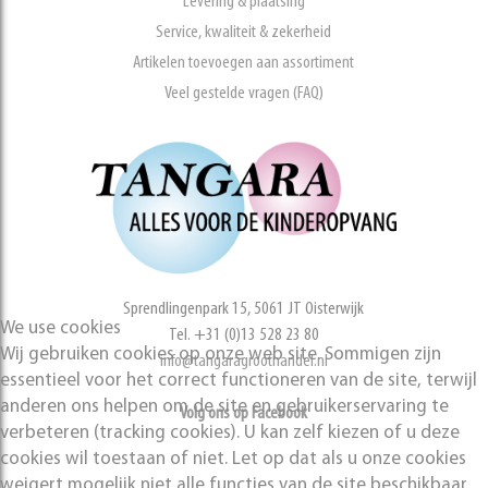
Levering & plaatsing
Service, kwaliteit & zekerheid
Artikelen toevoegen aan assortiment
Veel gestelde vragen (FAQ)
Sprendlingenpark 15, 5061 JT Oisterwijk
We use cookies
Tel. +31 (0)13 528 23 80
Wij gebruiken cookies op onze web site. Sommigen zijn
info@tangaragroothandel.nl
essentieel voor het correct functioneren van de site, terwijl
anderen ons helpen om de site en gebruikerservaring te
Volg ons op Facebook
verbeteren (tracking cookies). U kan zelf kiezen of u deze
cookies wil toestaan of niet. Let op dat als u onze cookies
weigert mogelijk niet alle functies van de site beschikbaar