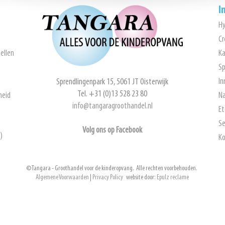
I
H
Cr
ellen
Ka
Sp
In
Sprendlingenpark 15, 5061 JT Oisterwijk
Tel. +31 (0)13 528 23 80
heid
Na
info@tangaragroothandel.nl
Et
Se
Volg ons op Facebook
)
Ko
© Tangara - Groothandel voor de kinderopvang. Alle rechten voorbehouden.
Algemene Voorwaarden
|
Privacy Policy
website door:
Epulz reclame