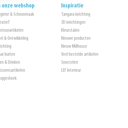
n onze webshop
Inspiratie
ygiëne & Schoonmaak
Tangara inrichting
eatief
3D inrichtingen
ntoorartikelen
Kleurstalen
el & Ontwikkeling
Nieuwe producten
richting
Nieuw Millhouse
ar buiten
Veel bestelde artikelen
en & Drinken
Snoezelen
izoensartikelen
LEF Interieur
opjeshoek