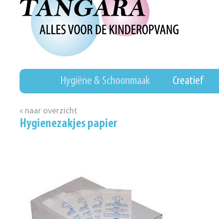
Hygiëne & Schoonmaak
Creatief
« naar overzicht
Hygienezakjes papier