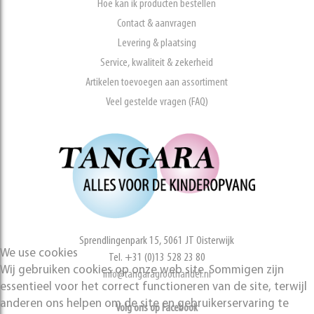
Hoe kan ik producten bestellen
Contact & aanvragen
Levering & plaatsing
Service, kwaliteit & zekerheid
Artikelen toevoegen aan assortiment
Veel gestelde vragen (FAQ)
Sprendlingenpark 15, 5061 JT Oisterwijk
We use cookies
Tel. +31 (0)13 528 23 80
Wij gebruiken cookies op onze web site. Sommigen zijn
info@tangaragroothandel.nl
essentieel voor het correct functioneren van de site, terwijl
anderen ons helpen om de site en gebruikerservaring te
Volg ons op Facebook