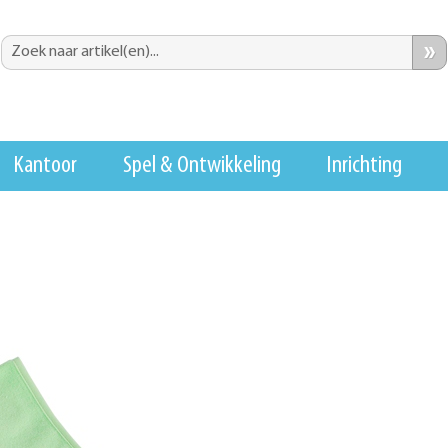
»
Kantoor
Spel & Ontwikkeling
Inrichting