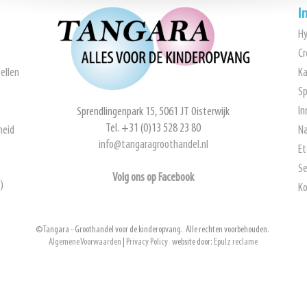
I
H
Cr
ellen
Ka
Sp
In
Sprendlingenpark 15, 5061 JT Oisterwijk
Tel. +31 (0)13 528 23 80
heid
Na
info@tangaragroothandel.nl
Et
Se
Volg ons op Facebook
)
Ko
© Tangara - Groothandel voor de kinderopvang. Alle rechten voorbehouden.
Algemene Voorwaarden
|
Privacy Policy
website door:
Epulz reclame