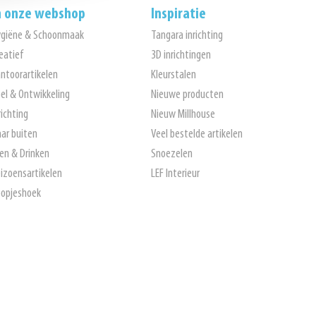
n onze webshop
Inspiratie
ygiëne & Schoonmaak
Tangara inrichting
eatief
3D inrichtingen
ntoorartikelen
Kleurstalen
el & Ontwikkeling
Nieuwe producten
richting
Nieuw Millhouse
ar buiten
Veel bestelde artikelen
en & Drinken
Snoezelen
izoensartikelen
LEF Interieur
opjeshoek