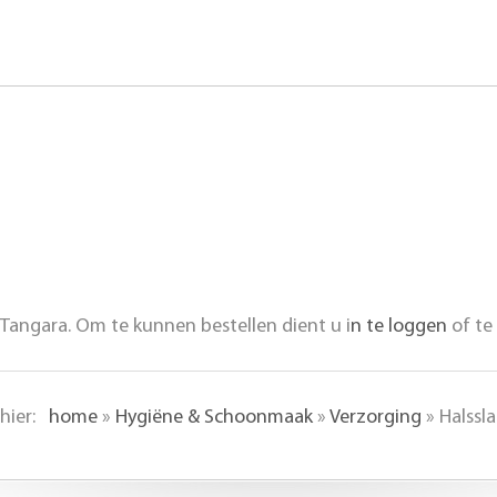
Tangara. Om te kunnen bestellen dient u i
n te loggen
of te
 hier:
home
»
Hygiëne & Schoonmaak
»
Verzorging
»
Halssl