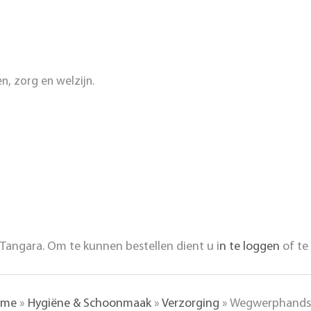
n, zorg en welzijn.
Tangara. Om te kunnen bestellen dient u i
n te loggen
of te
ome
»
Hygiëne & Schoonmaak
»
Verzorging
»
Wegwerphandsch