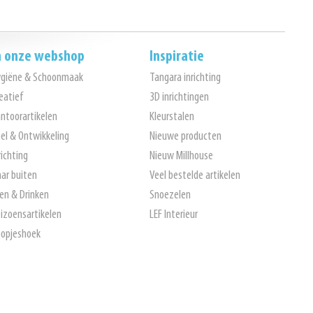
n onze webshop
Inspiratie
ygiëne & Schoonmaak
Tangara inrichting
eatief
3D inrichtingen
ntoorartikelen
Kleurstalen
el & Ontwikkeling
Nieuwe producten
richting
Nieuw Millhouse
ar buiten
Veel bestelde artikelen
en & Drinken
Snoezelen
izoensartikelen
LEF Interieur
opjeshoek