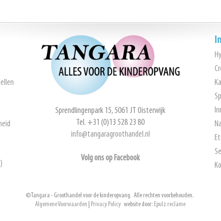
I
H
Cr
ellen
Ka
Sp
In
Sprendlingenpark 15, 5061 JT Oisterwijk
Tel. +31 (0)13 528 23 80
heid
Na
info@tangaragroothandel.nl
Et
Se
Volg ons op Facebook
)
Ko
© Tangara - Groothandel voor de kinderopvang. Alle rechten voorbehouden.
Algemene Voorwaarden
|
Privacy Policy
website door:
Epulz reclame