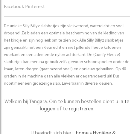
Facebook
Pinterest
De unieke Silly Billyz slabbetjes zijn vlekwerend, waterdicht en snel
drogend! Ze bieden een optimale bescherming van de kleding van
het kindje en zijn nog leuk om te zien ook.Alle Silly Billyz slabbetjes
zijn gemaakt met een kleur echt en niet pillende fleece katoenen
voorkant en een ademende nylon achterkant. De (Comfy Fleece)
slabbetjes kan men na gebruik zelfs gewoon schoonspoelen onder de
kraan, laten drogen (gaat razend snel!) en opnieuw gebruiken. Op 40
graden in de machine gaan alle vlekken er gegarandeerd uit! Dus
nooit meer een groezelige slab. Leverbaar in diverse kleuren.
Welkom bij Tangara. Om te kunnen bestellen dient u i
n te
loggen
of te
registreren
.
U bevindt zich hier:
home
»
Hygiëne &