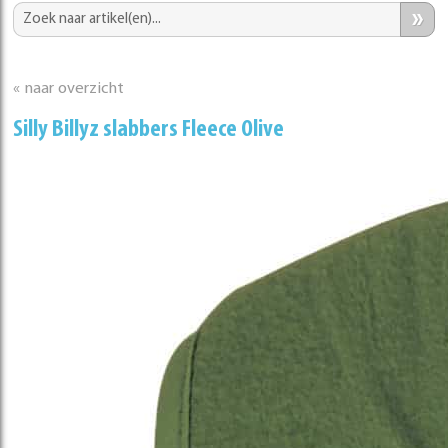
»
« naar overzicht
Silly Billyz slabbers Fleece Olive