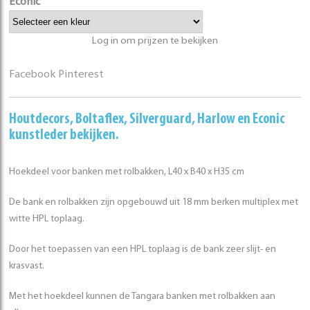
Econic
Log in om prijzen te bekijken
Facebook
Pinterest
Houtdecors
,
Boltaflex
,
Silverguard
,
Harlow
en
Econic
kunstleder bekijken.
Hoekdeel voor banken met rolbakken, L40 x B40 x H35 cm
De bank en rolbakken zijn opgebouwd uit 18 mm berken multiplex met
witte HPL toplaag.
Door het toepassen van een HPL toplaag is de bank zeer slijt- en
krasvast.
Met het hoekdeel kunnen de Tangara banken met rolbakken aan