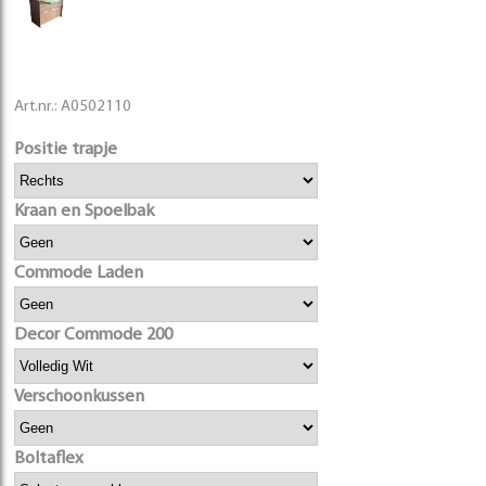
Art.nr.:
A0502110
Positie trapje
Kraan en Spoelbak
Commode Laden
Decor Commode 200
Verschoonkussen
Boltaflex