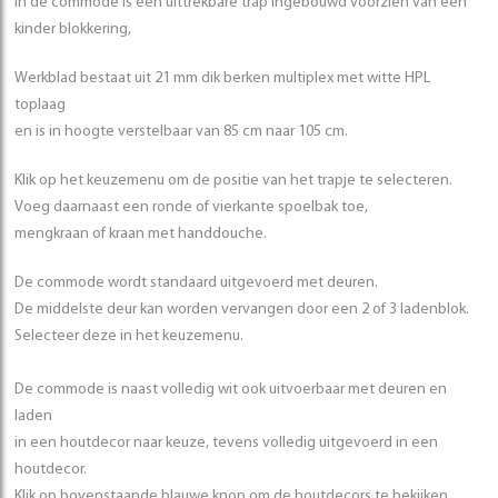
In de commode is een uittrekbare trap ingebouwd voorzien van een
kinder blokkering,
Werkblad bestaat uit 21 mm dik berken multiplex met witte HPL
toplaag
en is in hoogte verstelbaar van 85 cm naar 105 cm.
Klik op het keuzemenu om de positie van het trapje te selecteren.
Voeg daarnaast een ronde of vierkante spoelbak toe,
mengkraan of kraan met handdouche.
De commode wordt standaard uitgevoerd met deuren.
De middelste deur kan worden vervangen door een 2 of 3 ladenblok.
Selecteer deze in het keuzemenu.
De commode is naast volledig wit ook uitvoerbaar met deuren en
laden
in een houtdecor naar keuze, tevens volledig uitgevoerd in een
houtdecor.
Klik op bovenstaande blauwe knop om de houtdecors te bekijken