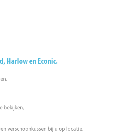
rd
,
Harlow
en
Econic
.
en.
 bekijken,
n verschoonkussen bij u op locatie.