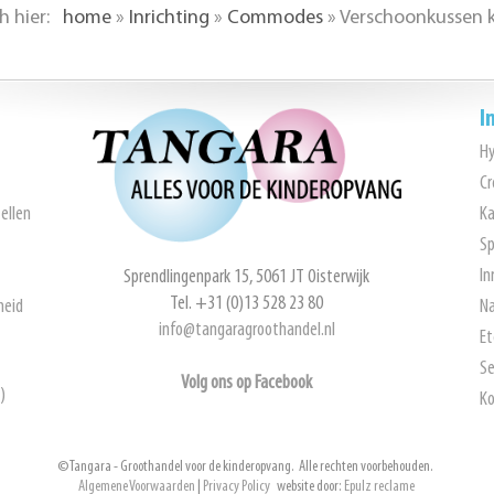
ch hier:
home
»
Inrichting
»
Commodes
»
Verschoonkussen k
I
H
Cr
ellen
Ka
Sp
In
Sprendlingenpark 15, 5061 JT Oisterwijk
Tel. +31 (0)13 528 23 80
heid
Na
info@tangaragroothandel.nl
Et
Se
Volg ons op Facebook
)
Ko
© Tangara - Groothandel voor de kinderopvang. Alle rechten voorbehouden.
Algemene Voorwaarden
|
Privacy Policy
website door:
Epulz reclame