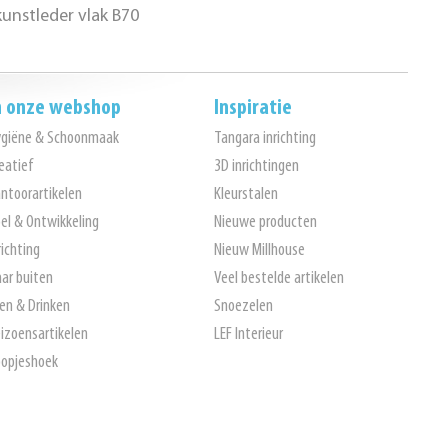
unstleder vlak B70
n onze webshop
Inspiratie
ygiëne & Schoonmaak
Tangara inrichting
eatief
3D inrichtingen
ntoorartikelen
Kleurstalen
el & Ontwikkeling
Nieuwe producten
richting
Nieuw Millhouse
ar buiten
Veel bestelde artikelen
en & Drinken
Snoezelen
izoensartikelen
LEF Interieur
opjeshoek