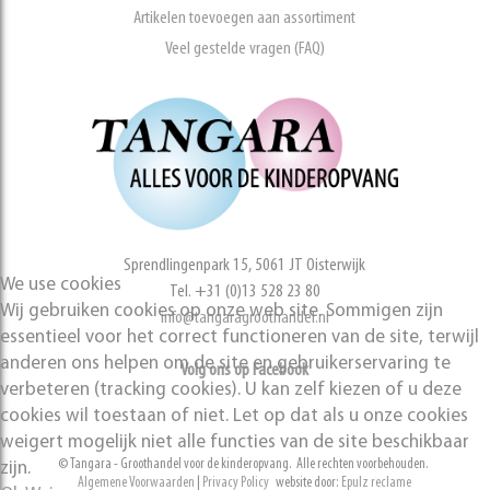
Artikelen toevoegen aan assortiment
Veel gestelde vragen (FAQ)
Sprendlingenpark 15, 5061 JT Oisterwijk
We use cookies
Tel. +31 (0)13 528 23 80
Wij gebruiken cookies op onze web site. Sommigen zijn
info@tangaragroothandel.nl
essentieel voor het correct functioneren van de site, terwijl
anderen ons helpen om de site en gebruikerservaring te
Volg ons op Facebook
verbeteren (tracking cookies). U kan zelf kiezen of u deze
cookies wil toestaan of niet. Let op dat als u onze cookies
weigert mogelijk niet alle functies van de site beschikbaar
© Tangara - Groothandel voor de kinderopvang. Alle rechten voorbehouden.
zijn.
Algemene Voorwaarden
|
Privacy Policy
website door:
Epulz reclame