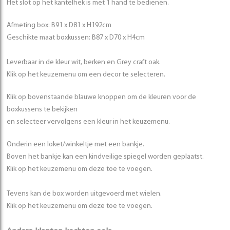
Het slot op het kantelhek is met 1 hand te bedienen.
Afmeting box: B91 x D81 x H192cm
Geschikte maat boxkussen: B87 x D70 x H4cm
Leverbaar in de kleur wit, berken en Grey craft oak.
Klik op het keuzemenu om een decor te selecteren.
Klik op bovenstaande blauwe knoppen om de kleuren voor de
boxkussens te bekijken
en selecteer vervolgens een kleur in het keuzemenu.
Onderin een loket/winkeltje met een bankje.
Boven het bankje kan een kindveilige spiegel worden geplaatst.
Klik op het keuzemenu om deze toe te voegen.
Tevens kan de box worden uitgevoerd met wielen.
Klik op het keuzemenu om deze toe te voegen.