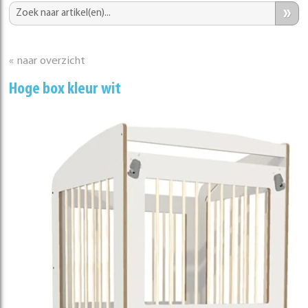
»
« naar overzicht
Hoge box kleur wit