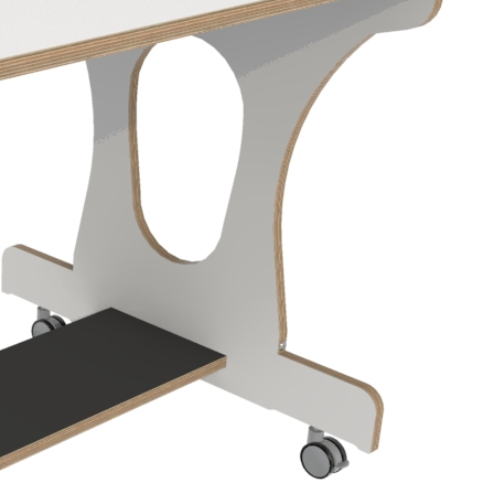
Seizoen
Inrichten
Bedden & Beddengoed
Grondboxen, Softboxen &
Loopspiegels
Hoge Boxen
Commodes
Kasten
Banken met Rolbakken & Kisten
Tangara Hoog Zitten
Tafels, Stoelen & Banken