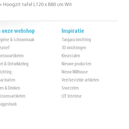
»
Hoogzit tafel L120 x B80 cm Wit
n onze webshop
Inspiratie
ygiëne & Schoonmaak
Tangara inrichting
eatief
3D inrichtingen
ntoorartikelen
Kleurstalen
el & Ontwikkeling
Nieuwe producten
richting
Nieuw Millhouse
ar buiten
Veel bestelde artikelen
en & Drinken
Snoezelen
izoensartikelen
LEF Interieur
opjeshoek