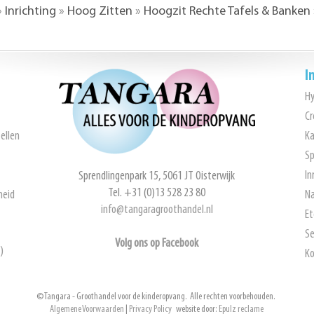
»
Inrichting
»
Hoog Zitten
»
Hoogzit Rechte Tafels & Banken
I
H
Cr
ellen
Ka
Sp
In
Sprendlingenpark 15, 5061 JT Oisterwijk
Tel. +31 (0)13 528 23 80
heid
Na
info@tangaragroothandel.nl
Et
Se
Volg ons op Facebook
)
Ko
© Tangara - Groothandel voor de kinderopvang. Alle rechten voorbehouden.
Algemene Voorwaarden
|
Privacy Policy
website door:
Epulz reclame