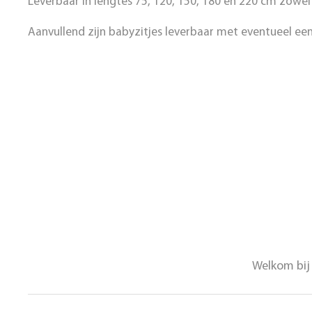
Leverbaar in lengtes 75, 120, 150, 180 en 220 cm zowel
Aanvullend zijn babyzitjes leverbaar met eventueel een
Welkom bij 