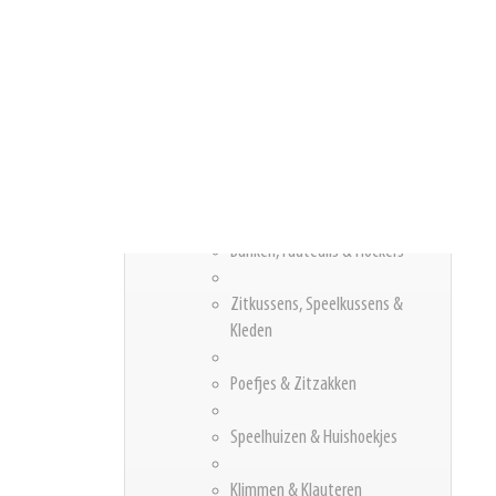
Hoog Zitten
Leidsterstoelen
Kinderstoelen & Wipstoelen
Krukken
Banken, Fauteuils & Hockers
Zitkussens, Speelkussens &
Kleden
Poefjes & Zitzakken
Speelhuizen & Huishoekjes
Klimmen & Klauteren