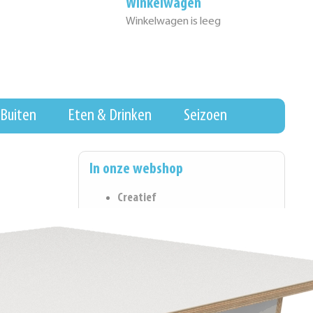
Winkelwagen
Winkelwagen is leeg
Buiten
Eten & Drinken
Seizoen
In onze webshop
Creatief
Eten & Drinken
Wall of Fame
Hygiene & Schoonmaak
Koopjeshoek
Kantoorartikelen
Spel & Ontwikkeling