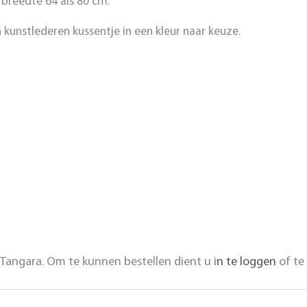
 breedte 64 als 80 cm.
 kunstlederen kussentje in een kleur naar keuze.
Tangara. Om te kunnen bestellen dient u i
n te loggen
of te