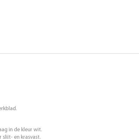
erkblad.
g in de kleur wit.
slijt- en krasvast.