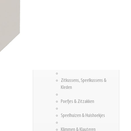
Hoog Zitten
Leidsterstoelen
Kinderstoelen & Wipstoelen
Krukken
Banken, Fauteuils & Hockers
Zitkussens, Speelkussens &
Kleden
Poefjes & Zitzakken
Speelhuizen & Huishoekjes
Klimmen & Klauteren