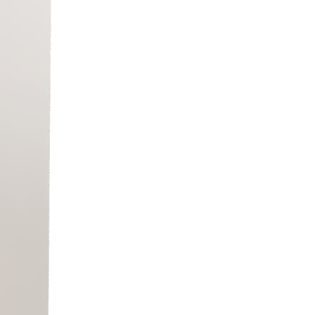
Seizoen
Inrichten
Bedden & Beddengoed
Grondboxen, Softboxen &
Loopspiegels
Hoge Boxen
Commodes
Kasten
Banken met Rolbakken & Kisten
Tangara Hoog Zitten
Tafels, Stoelen & Banken