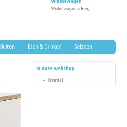
Winkelwagen
Winkelwagen is leeg
Buiten
Eten & Drinken
Seizoen
In onze webshop
Creatief
Eten & Drinken
Wall of Fame
Hygiene & Schoonmaak
Koopjeshoek
Kantoorartikelen
Spel & Ontwikkeling