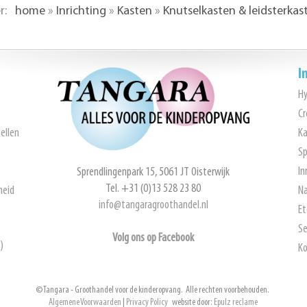
er:
home
»
Inrichting
»
Kasten
»
Knutselkasten & leidsterkas
I
H
Cr
ellen
Ka
Sp
In
Sprendlingenpark 15, 5061 JT Oisterwijk
Tel. +31 (0)13 528 23 80
heid
Na
info@tangaragroothandel.nl
Et
Se
Volg ons op Facebook
)
Ko
© Tangara - Groothandel voor de kinderopvang. Alle rechten voorbehouden.
Algemene Voorwaarden
|
Privacy Policy
website door:
Epulz reclame