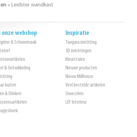
ten
»
Leidster wandkast
n onze webshop
Inspiratie
ygiëne & Schoonmaak
Tangara inrichting
eatief
3D inrichtingen
ntoorartikelen
Kleurstalen
el & Ontwikkeling
Nieuwe producten
richting
Nieuw Millhouse
ar buiten
Veel bestelde artikelen
en & Drinken
Snoezelen
izoensartikelen
LEF Interieur
opjeshoek