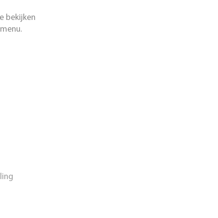
e bekijken
emenu.
ling