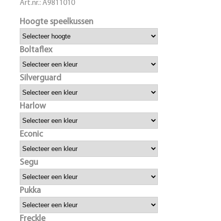
Art.nr.:
A9811010
Hoogte speelkussen
Boltaflex
Silverguard
Harlow
Econic
Segu
Pukka
Freckle