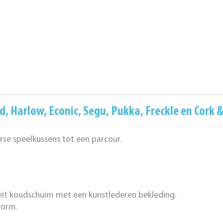
rd
,
Harlow
,
Econic
,
Segu
,
Pukka
,
Freckle
en
Cork &
rse speelkussens tot een parcour.
it koudschuim met een kunstlederen bekleding.
vorm.