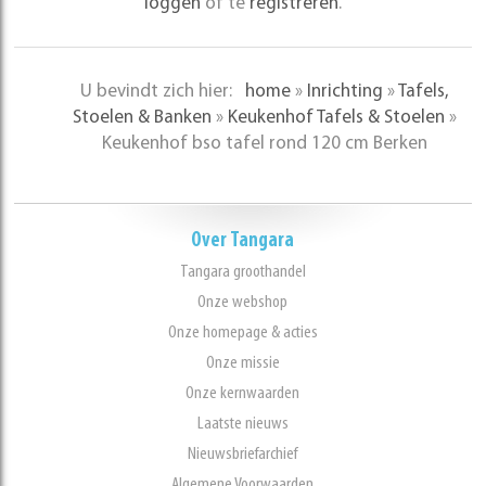
loggen
of te
registreren
.
U bevindt zich hier:
home
»
Inrichting
»
Tafels,
Stoelen & Banken
»
Keukenhof Tafels & Stoelen
»
Keukenhof bso tafel rond 120 cm Berken
Over Tangara
Tangara groothandel
Onze webshop
Onze homepage & acties
Onze missie
Onze kernwaarden
Laatste nieuws
Nieuwsbriefarchief
Algemene Voorwaarden