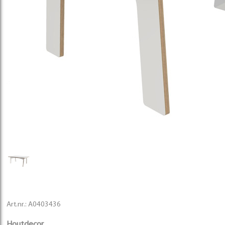
Art.nr.:
A0403436
Houtdecor