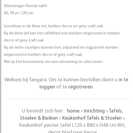
Afmetingen Ronde tafel
60, 90 en 120 cm.
Leverbaar in de kleur wit, berken decor en grey craft oak.
Bij de kleur wit kan het tafelblad ook worden uitgevoerd in berken
decor of grey craft oak.
Bij de witte stoeltjes kunnen het zitpaneel en rugpaneel worden
uitgevoerd in berken decor of grey craft oak.
Klik op het keuzemenu om een uitvoering te selecteren.
Welkom bij Tangara. Om te kunnen bestellen dient u i
n te
loggen
of te
registreren
.
U bevindt zich hier:
home
»
Inrichting
»
Tafels,
Stoelen & Banken
»
Keukenhof Tafels & Stoelen
»
Keukenhof peuter tafel L120 x B80 x H48 cm Wit,
decor blad naar keuze