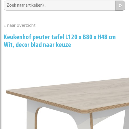
»
« naar overzicht
Keukenhof peuter tafel L120 x B80 x H48 cm
Wit, decor blad naar keuze