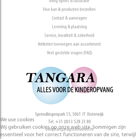
Inlog opties & facturatie
Hoe kan ik producten bestellen
Contact & aanvragen
Levering & plaatsing
Service, kwaliteit & zekerheid
Artikelen toevoegen aan assortiment
Veel gestelde vragen (FAQ)
Sprendlingenpark 15, 5061 JT Oisterwijk
We use cookies
Tel. +31 (0)13 528 23 80
Wij gebruiken cookies op onze web site. Sommigen zijn
info@tangaragroothandel.nl
essentieel voor het correct functioneren van de site, terwijl