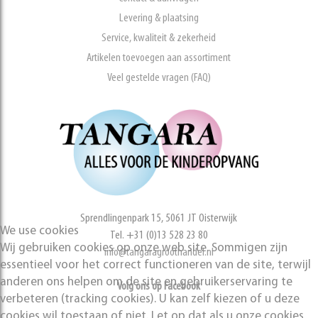
Levering & plaatsing
Service, kwaliteit & zekerheid
Artikelen toevoegen aan assortiment
Veel gestelde vragen (FAQ)
Sprendlingenpark 15, 5061 JT Oisterwijk
We use cookies
Tel. +31 (0)13 528 23 80
Wij gebruiken cookies op onze web site. Sommigen zijn
info@tangaragroothandel.nl
essentieel voor het correct functioneren van de site, terwijl
anderen ons helpen om de site en gebruikerservaring te
Volg ons op Facebook
verbeteren (tracking cookies). U kan zelf kiezen of u deze
cookies wil toestaan of niet. Let op dat als u onze cookies