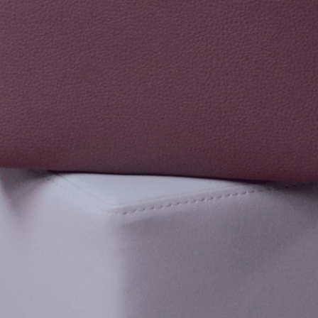
Hoog Zitten
Leidsterstoelen
Kinderstoelen & Wipstoelen
Krukken
Banken, Fauteuils & Hockers
Zitkussens, Speelkussens &
Kleden
Poefjes & Zitzakken
Speelhuizen & Huishoekjes
Klimmen & Klauteren