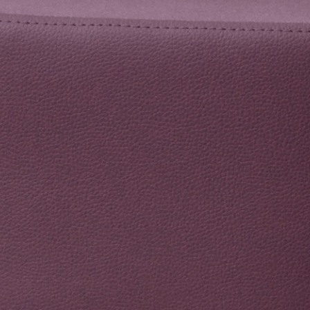
Seizoen
Inrichten
Bedden & Beddengoed
Grondboxen, Softboxen &
Loopspiegels
Hoge Boxen
Commodes
Kasten
Banken met Rolbakken & Kisten
Tangara Hoog Zitten
Tafels, Stoelen & Banken