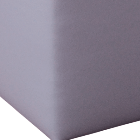
Speel Panelen Dreumes &
Peuter
Speel & Creatief meubilair
EduCasa
Styling
Millhouse
Millhouse Home From Home
Millhouse Complete Zones
Veiligheid & Preventie