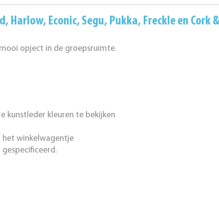
rd
,
Harlow
,
Econic
,
Segu
,
Pukka
,
Freckle
en
Cork &
 mooi opject in de groepsruimte.
een hoogte te selecteren.
 kunstleder kleuren te bekijken
 het winkelwagentje
 gespecificeerd.