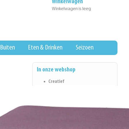
Winkelwagen
Winkelwagen is leeg
Buiten
Eten & Drinken
Seizoen
In onze webshop
Creatief
Eten & Drinken
Wall of Fame
Hygiene & Schoonmaak
Koopjeshoek
Kantoorartikelen
Spel & Ontwikkeling