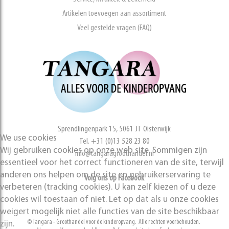
Artikelen toevoegen aan assortiment
Veel gestelde vragen (FAQ)
Sprendlingenpark 15, 5061 JT Oisterwijk
We use cookies
Tel. +31 (0)13 528 23 80
Wij gebruiken cookies op onze web site. Sommigen zijn
info@tangaragroothandel.nl
essentieel voor het correct functioneren van de site, terwijl
anderen ons helpen om de site en gebruikerservaring te
Volg ons op Facebook
verbeteren (tracking cookies). U kan zelf kiezen of u deze
cookies wil toestaan of niet. Let op dat als u onze cookies
weigert mogelijk niet alle functies van de site beschikbaar
© Tangara - Groothandel voor de kinderopvang. Alle rechten voorbehouden.
zijn.