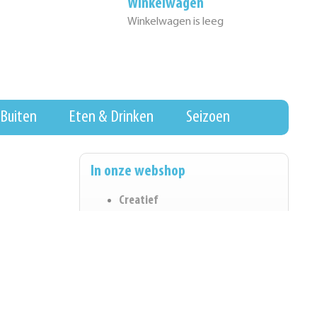
Winkelwagen
Winkelwagen is leeg
Buiten
Eten & Drinken
Seizoen
In onze webshop
Creatief
Eten & Drinken
Wall of Fame
Hygiene & Schoonmaak
Koopjeshoek
Kantoorartikelen
Spel & Ontwikkeling