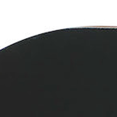
Seizoen
Inrichten
Naar buiten
Nieuwe producten
Veel bestelde artikelen