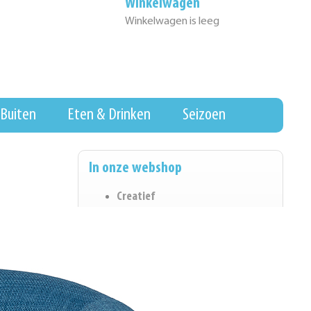
Winkelwagen
Winkelwagen is leeg
Buiten
Eten & Drinken
Seizoen
In onze webshop
Creatief
Eten & Drinken
Wall of Fame
Hygiene & Schoonmaak
Koopjeshoek
Kantoorartikelen
Spel & Ontwikkeling