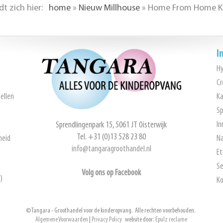
dt zich hier:
home
»
Nieuw Millhouse
»
Home From Home Ki
I
H
Cr
ellen
Ka
Sp
In
Sprendlingenpark 15, 5061 JT Oisterwijk
Tel. +31 (0)13 528 23 80
heid
Na
info@tangaragroothandel.nl
Et
Se
Volg ons op Facebook
)
Ko
© Tangara - Groothandel voor de kinderopvang. Alle rechten voorbehouden.
Algemene Voorwaarden
|
Privacy Policy
website door:
Epulz reclame