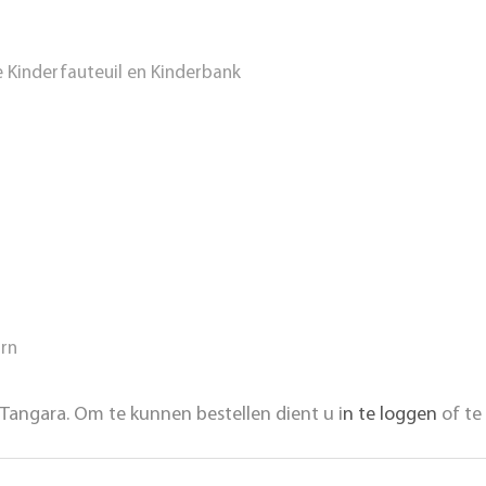
inderfauteuil en Kinderbank
rn
Tangara. Om te kunnen bestellen dient u i
n te loggen
of te