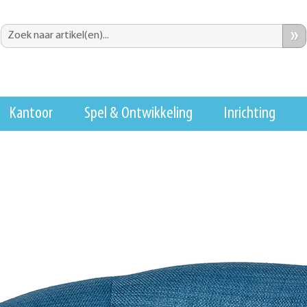
»
Kantoor
Spel & Ontwikkeling
Inrichting