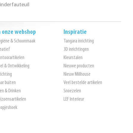
nderfauteuil
n onze webshop
Inspiratie
ygiëne & Schoonmaak
Tangara inrichting
eatief
3D inrichtingen
ntoorartikelen
Kleurstalen
el & Ontwikkeling
Nieuwe producten
richting
Nieuw Millhouse
ar buiten
Veel bestelde artikelen
en & Drinken
Snoezelen
izoensartikelen
LEF Interieur
opjeshoek