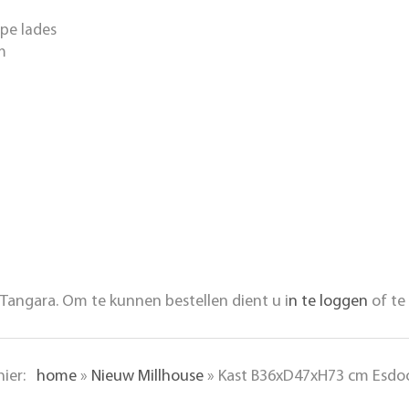
epe lades
m
Tangara. Om te kunnen bestellen dient u i
n te loggen
of te
 hier:
home
»
Nieuw Millhouse
»
Kast B36xD47xH73 cm Esdoo