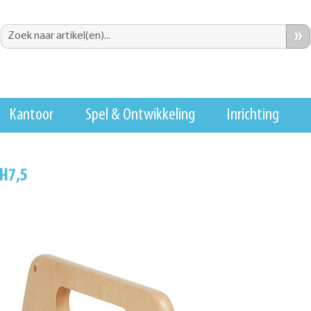
»
Kantoor
Spel & Ontwikkeling
Inrichting
H7,5