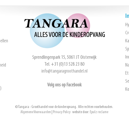
I
H
Cr
ellen
Ka
Sp
In
Sprendlingenpark 15, 5061 JT Oisterwijk
Tel. +31 (0)13 528 23 80
heid
Na
info@tangaragroothandel.nl
Et
Se
Volg ons op Facebook
)
Ko
© Tangara - Groothandel voor de kinderopvang. Alle rechten voorbehouden.
Algemene Voorwaarden
|
Privacy Policy
website door:
Epulz reclame