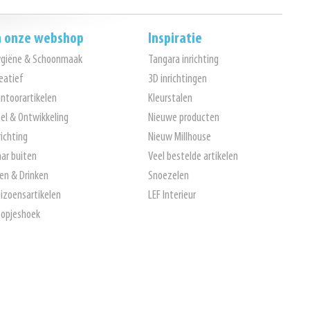
n onze webshop
Inspiratie
ygiëne & Schoonmaak
Tangara inrichting
eatief
3D inrichtingen
ntoorartikelen
Kleurstalen
el & Ontwikkeling
Nieuwe producten
richting
Nieuw Millhouse
ar buiten
Veel bestelde artikelen
en & Drinken
Snoezelen
izoensartikelen
LEF Interieur
opjeshoek