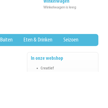
Winkelwagen
Winkelwagen is leeg
Buiten
Eten & Drinken
Seizoen
In onze webshop
Creatief
Eten & Drinken
Wall of Fame
Hygiene & Schoonmaak
Koopjeshoek
Kantoorartikelen
Spel & Ontwikkeling