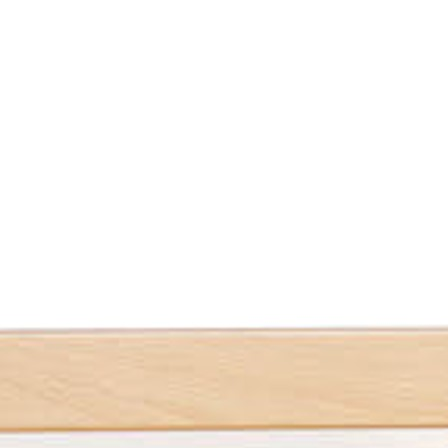
Seizoen
Inrichten
Naar buiten
Nieuwe producten
Veel bestelde artikelen