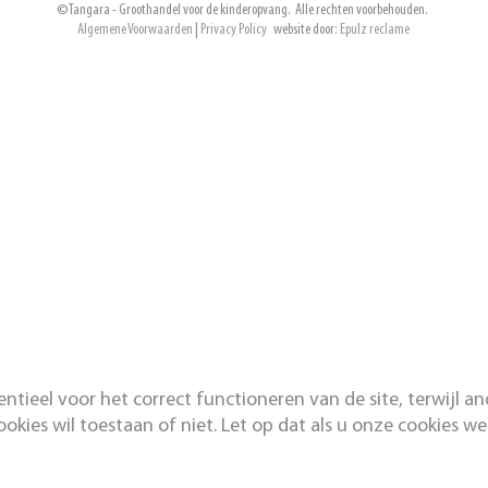
© Tangara - Groothandel voor de kinderopvang. Alle rechten voorbehouden.
Algemene Voorwaarden
|
Privacy Policy
website door:
Epulz reclame
ntieel voor het correct functioneren van de site, terwijl a
ookies wil toestaan of niet. Let op dat als u onze cookies we