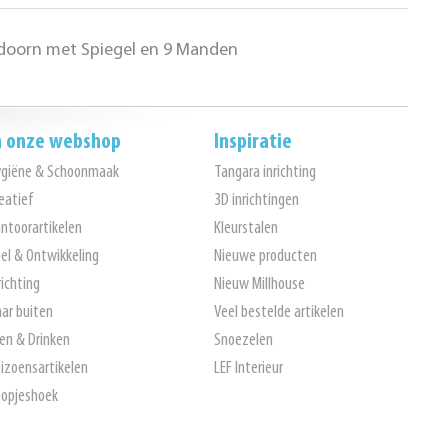
Esdoorn met Spiegel en 9 Manden
n onze webshop
Inspiratie
ygiëne & Schoonmaak
Tangara inrichting
eatief
3D inrichtingen
ntoorartikelen
Kleurstalen
el & Ontwikkeling
Nieuwe producten
richting
Nieuw Millhouse
ar buiten
Veel bestelde artikelen
en & Drinken
Snoezelen
izoensartikelen
LEF Interieur
opjeshoek