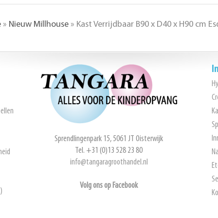
e
»
Nieuw Millhouse
»
Kast Verrijdbaar B90 x D40 x H90 cm 
I
H
Cr
ellen
Ka
Sp
In
Sprendlingenpark 15, 5061 JT Oisterwijk
Tel. +31 (0)13 528 23 80
heid
Na
info@tangaragroothandel.nl
Et
Se
Volg ons op Facebook
)
Ko