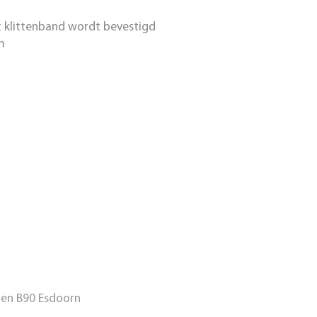
t klittenband wordt bevestigd
m
ten B90 Esdoorn