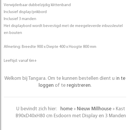
Verwijderbaar dubbelzijdig klittenband
Inclusief display/prikbord
Inclusief 3 manden
Het displaybord wordt bevestigd met de meegeleverde inbussleutel
en bouten
Afmeting: Breedte 900 x Diepte 400 x Hoogte 800 mm
Leeftijd: vanaf 6m+
Welkom bij Tangara. Om te kunnen bestellen dient u i
n te
loggen
of te
registreren
.
U bevindt zich hier:
home
»
Nieuw Millhouse
»
Kast
B90xD40xH80 cm Esdoorn met Display en 3 Manden