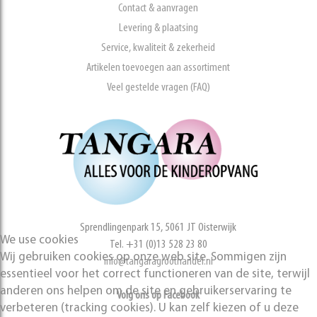
Contact & aanvragen
Levering & plaatsing
Service, kwaliteit & zekerheid
Artikelen toevoegen aan assortiment
Veel gestelde vragen (FAQ)
Sprendlingenpark 15, 5061 JT Oisterwijk
We use cookies
Tel. +31 (0)13 528 23 80
Wij gebruiken cookies op onze web site. Sommigen zijn
info@tangaragroothandel.nl
essentieel voor het correct functioneren van de site, terwijl
anderen ons helpen om de site en gebruikerservaring te
Volg ons op Facebook
verbeteren (tracking cookies). U kan zelf kiezen of u deze