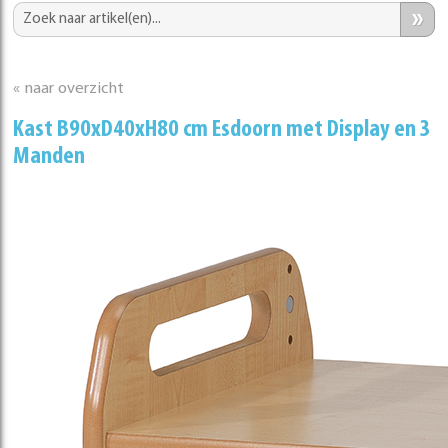
»
« naar overzicht
Kast B90xD40xH80 cm Esdoorn met Display en 3
Manden