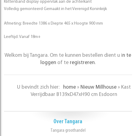
Klittenband display oppervlak aan de achterkant
Volledig gemonteerd Gemaakt in het Verenigd Koninkrijk
Afmeting: Breedte 1386 x Diepte 465 x Hoogte 900 mm
Leeftijd: Vanaf 18m+
Welkom bij Tangara. Om te kunnen bestellen dient u i
n te
loggen
of te
registreren
.
U bevindt zich hier:
home
»
Nieuw Millhouse
»
Kast
Verrijdbaar B139xD47xH90 cm Esdoorn
Over Tangara
Tangara groothandel