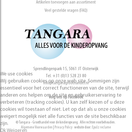
Artikelen toevoegen aan assortiment
Veel gestelde vragen (FAQ)
Sprendlingenpark 15, 5061 JT Oisterwijk
We use cookies
Tel. +31 (0)13 528 23 80
Wij gebruiken cookies op onze web site. Sommigen zijn
info@tangaragroothandel.nl
essentieel voor het correct functioneren van de site, terwijl
anderen ons helpen om de site en gebruikerservaring te
Volg ons op Facebook
verbeteren (tracking cookies). U kan zelf kiezen of u deze
cookies wil toestaan of niet. Let op dat als u onze cookies
weigert mogelijk niet alle functies van de site beschikbaar
© Tangara - Groothandel voor de kinderopvang. Alle rechten voorbehouden.
zijn.
Algemene Voorwaarden
|
Privacy Policy
website door:
Epulz reclame
Ok
Weigeren