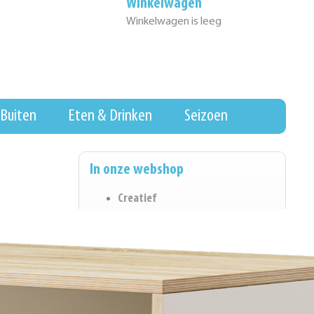
Winkelwagen
Winkelwagen is leeg
Buiten
Eten & Drinken
Seizoen
In onze webshop
Creatief
Eten & Drinken
Wall of Fame
Hygiene & Schoonmaak
Koopjeshoek
Kantoorartikelen
Spel & Ontwikkeling