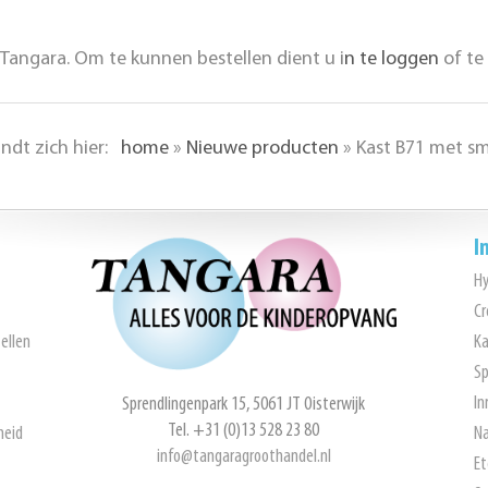
Tangara. Om te kunnen bestellen dient u i
n te loggen
of te
indt zich hier:
home
»
Nieuwe producten
»
Kast B71 met sm
I
H
Cr
ellen
Ka
Sp
In
Sprendlingenpark 15, 5061 JT Oisterwijk
Tel. +31 (0)13 528 23 80
heid
Na
info@tangaragroothandel.nl
Et