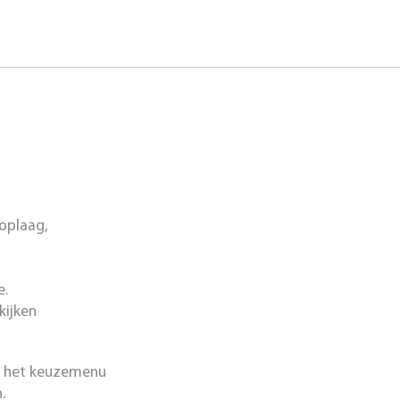
oplaag,
e.
kijken
in het keuzemenu
.