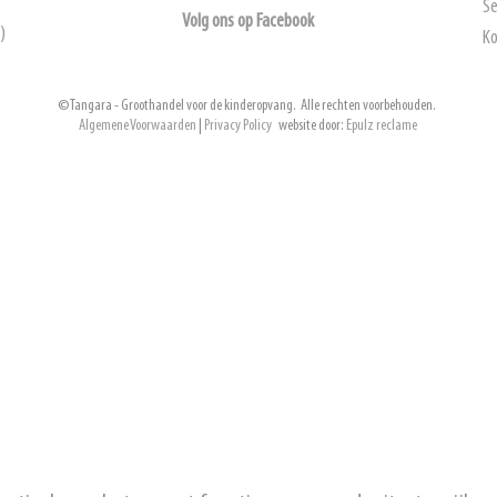
Se
Volg ons op Facebook
)
Ko
© Tangara - Groothandel voor de kinderopvang. Alle rechten voorbehouden.
Algemene Voorwaarden
|
Privacy Policy
website door:
Epulz reclame