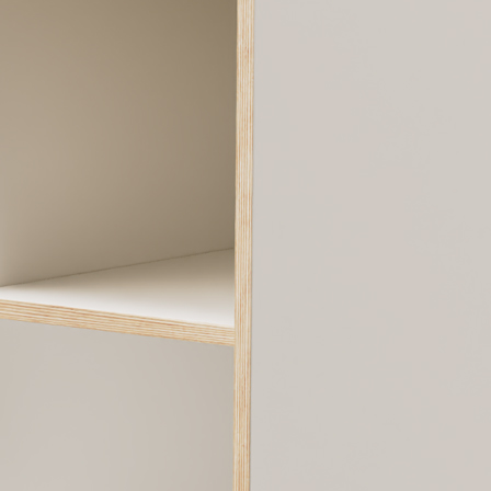
Seizoen
Inrichten
Naar buiten
Nieuwe producten
Veel bestelde artikelen