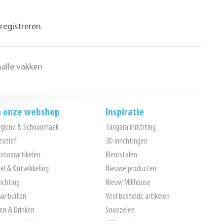
registreren
.
alle vakken
n onze webshop
Inspiratie
ygiëne & Schoonmaak
Tangara inrichting
eatief
3D inrichtingen
ntoorartikelen
Kleurstalen
el & Ontwikkeling
Nieuwe producten
richting
Nieuw Millhouse
ar buiten
Veel bestelde artikelen
en & Drinken
Snoezelen