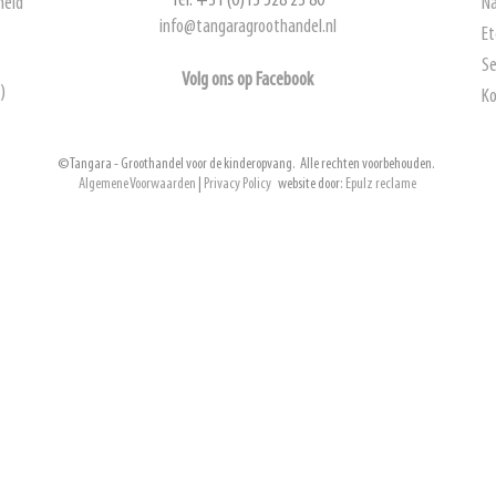
Tel. +31 (0)13 528 23 80
heid
Na
info@tangaragroothandel.nl
Et
Se
Volg ons op Facebook
)
Ko
© Tangara - Groothandel voor de kinderopvang. Alle rechten voorbehouden.
Algemene Voorwaarden
|
Privacy Policy
website door:
Epulz reclame