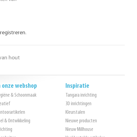
registreren
.
 van hout
n onze webshop
Inspiratie
ygiëne & Schoonmaak
Tangara inrichting
eatief
3D inrichtingen
ntoorartikelen
Kleurstalen
el & Ontwikkeling
Nieuwe producten
richting
Nieuw Millhouse