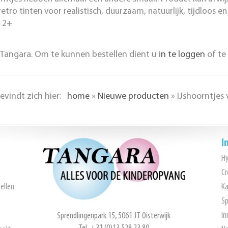
ro tinten voor realistisch, duurzaam, natuurlijk, tijdloos en
: 2+
Tangara. Om te kunnen bestellen dient u i
n te loggen
of te
evindt zich hier:
home
»
Nieuwe producten
»
IJshoorntjes
I
H
Cr
ellen
Ka
Sp
In
Sprendlingenpark 15, 5061 JT Oisterwijk