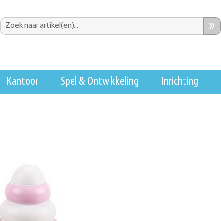
»
Kantoor
Spel & Ontwikkeling
Inrichting