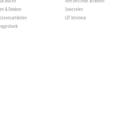
ar buiten
Veel bestelde artikelen
en & Drinken
Snoezelen
izoensartikelen
LEF Interieur
opjeshoek