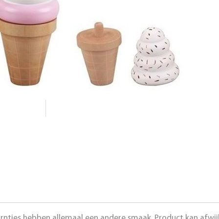
hoorntjes hebben allemaal een andere smaak. Product kan afwi