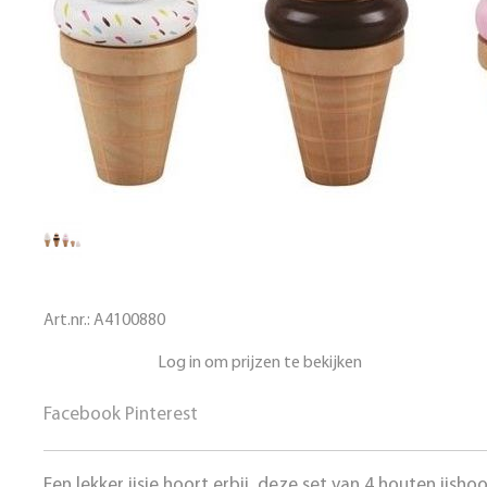
Art.nr.:
A4100880
Log in om prijzen te bekijken
Facebook
Pinterest
Een lekker ijsje hoort erbij, deze set van 4 houten ijs