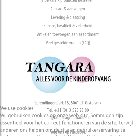
Hoe kan ik producten bestellen
Contact & aanvragen
Levering & plaatsing
Service, kwaliteit & zekerheid
Artikelen toevoegen aan assortiment
Veel gestelde vragen (FAQ)
Sprendlingenpark 15, 5061 JT Oisterwijk
We use cookies
Tel. +31 (0)13 528 23 80
Wij gebruiken cookies op onze web site. Sommigen zijn
info@tangaragroothandel.nl
essentieel voor het correct functioneren van de site, terwijl
anderen ons helpen om de site en gebruikerservaring te
Volg ons op Facebook