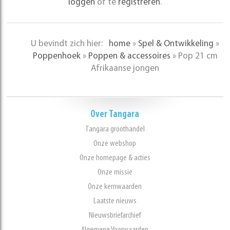
loggen
of te
registreren
.
U bevindt zich hier:
home
»
Spel & Ontwikkeling
»
Poppenhoek
»
Poppen & accessoires
»
Pop 21 cm
Afrikaanse jongen
Over Tangara
Tangara groothandel
Onze webshop
Onze homepage & acties
Onze missie
Onze kernwaarden
Laatste nieuws
Nieuwsbriefarchief
Algemene Voorwaarden