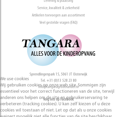
Levering & plaatsing
Service, kwaliteit & zekerheid
Artikelen toevoegen aan assortiment
Veel gestelde vragen (FAQ)
Sprendlingenpark 15, 5061 JT Oisterwijk
We use cookies
Tel. +31 (0)13 528 23 80
Wij gebruiken cookies op onze web site. Sommigen zijn
info@tangaragroothandel.nl
essentieel voor het correct functioneren van de site, terwijl
anderen ons helpen om de site en gebruikerservaring te
Volg ons op Facebook
verbeteren (tracking cookies). U kan zelf kiezen of u deze
cookies wil toestaan of niet. Let op dat als u onze cookies
weigert mogelijk niet alle functies van de site beschikbaar