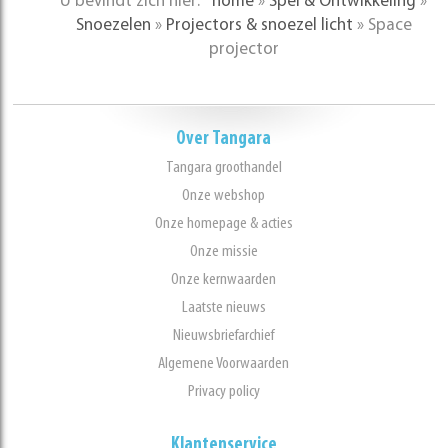
U bevindt zich hier:
home
»
Spel & Ontwikkeling
»
Snoezelen
»
Projectors & snoezel licht
»
Space
projector
Over Tangara
Tangara groothandel
Onze webshop
Onze homepage & acties
Onze missie
Onze kernwaarden
Laatste nieuws
Nieuwsbriefarchief
Algemene Voorwaarden
Privacy policy
Klantenservice