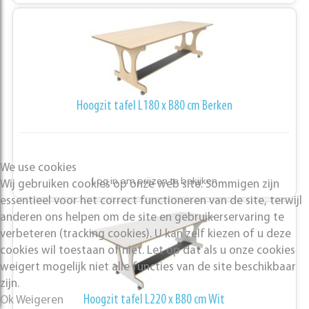
Hoogzit tafel L180 x B80 cm Berken
We use cookies
Log in om prijzen te bekijken
Wij gebruiken cookies op onze web site. Sommigen zijn
essentieel voor het correct functioneren van de site, terwijl
anderen ons helpen om de site en gebruikerservaring te
verbeteren (tracking cookies). U kan zelf kiezen of u deze
cookies wil toestaan of niet. Let op dat als u onze cookies
weigert mogelijk niet alle functies van de site beschikbaar
zijn.
Hoogzit tafel L220 x B80 cm Wit
Ok
Weigeren