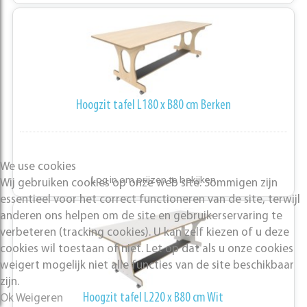
Hoogzit tafel L180 x B80 cm Berken
We use cookies
Log in om prijzen te bekijken
Wij gebruiken cookies op onze web site. Sommigen zijn
essentieel voor het correct functioneren van de site, terwijl
anderen ons helpen om de site en gebruikerservaring te
verbeteren (tracking cookies). U kan zelf kiezen of u deze
cookies wil toestaan of niet. Let op dat als u onze cookies
weigert mogelijk niet alle functies van de site beschikbaar
zijn.
Hoogzit tafel L220 x B80 cm Wit
Ok
Weigeren